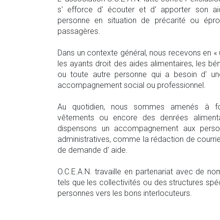
s' efforce d' écouter et d' apporter son a
personne en situation de précarité ou épro
passagères.
Dans un contexte général, nous recevons en « 
les ayants droit des aides alimentaires, les bén
ou toute autre personne qui a besoin d' un
accompagnement social ou professionnel.
Au quotidien, nous sommes amenés à fou
vêtements ou encore des denrées alimentai
dispensons un accompagnement aux perso
administratives, comme la rédaction de courri
de demande d' aide.
O.C.E.A.N. travaille en partenariat avec de n
tels que les collectivités ou des structures spéc
personnes vers les bons interlocuteurs.