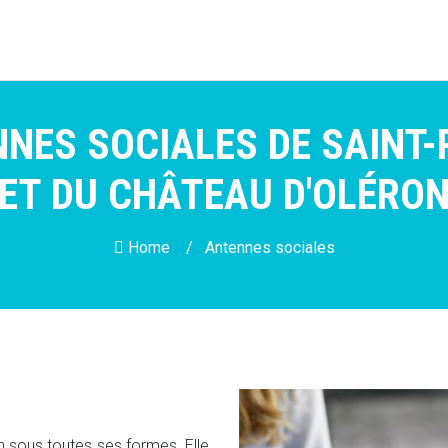
NES SOCIALES DE SAINT-
ET DU CHÂTEAU D'OLÉRO
Home /
Antennes sociales
on sous toutes ses formes. Elle