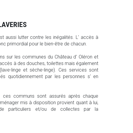
LAVERIES
est aussi lutter contre les inégalités. L' accès à
onc primordial pour le bien-être de chacun.
ns sur les communes du Château d' Oléron et
s accès à des douches, toilettes mais également
lave-linge et sèche-linge). Ces services sont
isés quotidiennement par les personnes s' en
e de ces communs sont assurés après chaque
roménager mis à disposition provient quant à lui,
e particuliers et/ou de collectes par la